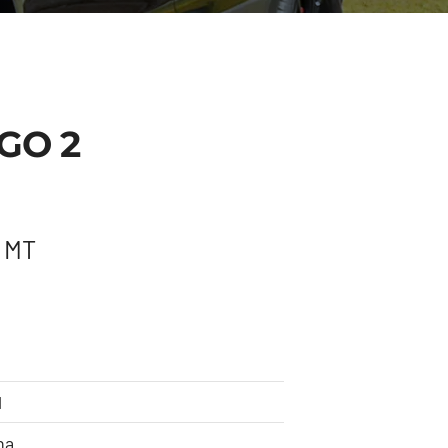
GO 2
• MT
l
na