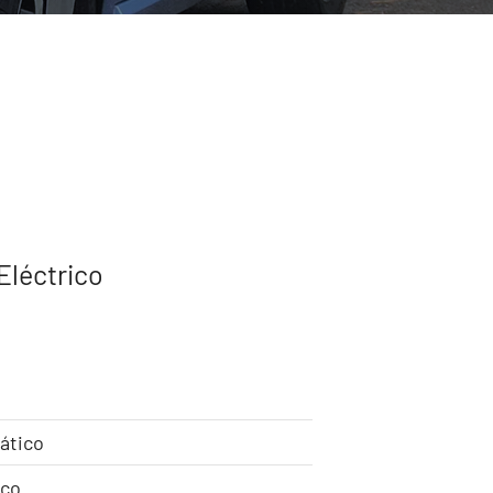
Eléctrico
ático
ico