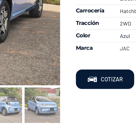
Carrocería
Hatch
Tracción
2WD
Color
Azul
Marca
JAC
COTIZAR