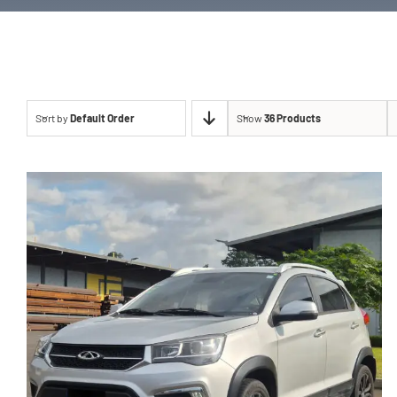
Sort by
Default Order
Show
36 Products